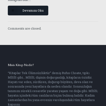
Devamını Oku
Comments are closed.
Misis Kitap Nedir?
“Kitaplar Tek Ölümsüzlüktür” demiş Rufus Choate, tıpkı
MİSİS gibi… MİSİS; dişinin doğurganlığı, kitapların özüdür.
Hayatı var eden, sürdüren, doğurup büyüten, deva olan ve
sonrasında yeni hayatlara da neden olandır. Sonsuzluğun
tanımını sürekli cesaretle yaratan yaşam ve doğa gibi. MİSİS;
hayatın içindeki tüm canlıların biçim bulmuş halidir. Kadim
zamanlardan bu yana evrenin varoluşundaki tüm hayatlara
kapısını