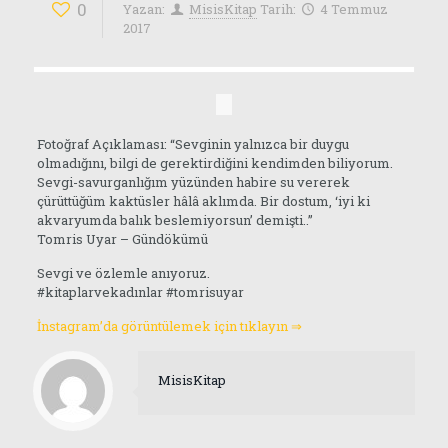
0
Yazan:
MisisKitap
Tarih:
4 Temmuz
2017
Fotoğraf Açıklaması: “Sevginin yalnızca bir duygu
olmadığını, bilgi de gerektirdiğini kendimden biliyorum.
Sevgi-savurganlığım yüzünden habire su vererek
çürüttüğüm kaktüsler hâlâ aklımda. Bir dostum, ‘iyi ki
akvaryumda balık beslemiyorsun’ demişti..”
Tomris Uyar – Gündökümü
Sevgi ve özlemle anıyoruz.
#kitaplarvekadınlar #tomrisuyar
İnstagram’da görüntülemek için tıklayın ⇒
MisisKitap