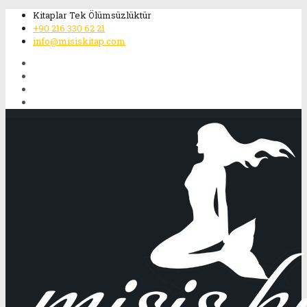
Kitaplar Tek Ölümsüzlüktür
+90 216 330 62 21
info@misiskitap.com