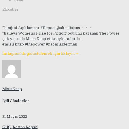
Genel
Etiketler
Fotoğraf Açıklaması: #Repost @akcaliajans ・・・
“Baileys Women’s Prize for Fiction” ödülünü kazanan The Power
çok yakında Misis Kitap etiketiyle raflarda…
#misiskitap #thepower #naomialderman
İnstagram’da görüntülemek için tıklayın ⇒
MisisKitap
İlgili Gönderiler
21 Mayıs 2022
GÜÇ (Karton Kapak)