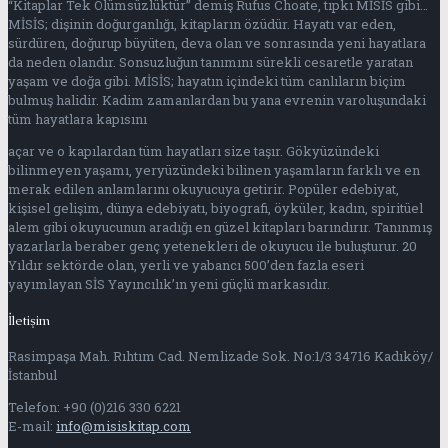
“Kitaplar Tek Ölümsüzlüktür” demiş Rufus Choate, tıpkı MİSİS gibi…
MİSİS; dişinin doğurganlığı, kitapların özüdür. Hayatı var eden,
sürdüren, doğurup büyüten, deva olan ve sonrasında yeni hayatlara
da neden olandır. Sonsuzluğun tanımını sürekli cesaretle yaratan
yaşam ve doğa gibi. MİSİS; hayatın içindeki tüm canlıların biçim
bulmuş halidir. Kadim zamanlardan bu yana evrenin varoluşundaki
tüm hayatlara kapısını
açar ve o kapılardan tüm hayatları size taşır. Gökyüzündeki
bilinmeyen yaşamı, yeryüzündeki bilinen yaşamların farklı ve en
merak edilen anlamlarını okuyucuya getirir. Popüler edebiyat,
kişisel gelişim, dünya edebiyatı, biyografi, öyküler, kadın, spiritüel
alem gibi okuyucunun aradığı en güzel kitapları barındırır. Tanınmış
yazarlarla beraber genç yetenekleri de okuyucu ile buluşturur. 20
Yıldır sektörde olan, yerli ve yabancı 500’den fazla eseri
yayımlayan SİS Yayıncılık’ın yeni güçlü markasıdır.
İletişim
Rasimpaşa Mah. Rıhtım Cad. Nemlizade Sok. No:1/3 34716 Kadıköy/
İstanbul
Telefon: +90 (0)216 330 6221
E-mail:
info@misiskitap.com