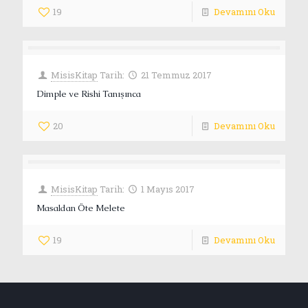
19
Devamını Oku
MisisKitap
Tarih:
21 Temmuz 2017
Dimple ve Rishi Tanışınca
20
Devamını Oku
MisisKitap
Tarih:
1 Mayıs 2017
Masaldan Öte Melete
19
Devamını Oku