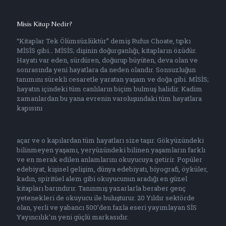
Misis Kitap Nedir?
“Kitaplar Tek Ölümsüzlüktür” demiş Rufus Choate, tıpkı
MİSİS gibi… MİSİS; dişinin doğurganlığı, kitapların özüdür.
Hayatı var eden, sürdüren, doğurup büyüten, deva olan ve
sonrasında yeni hayatlara da neden olandır. Sonsuzluğun
tanımını sürekli cesaretle yaratan yaşam ve doğa gibi. MİSİS;
hayatın içindeki tüm canlıların biçim bulmuş halidir. Kadim
zamanlardan bu yana evrenin varoluşundaki tüm hayatlara
kapısını
açar ve o kapılardan tüm hayatları size taşır. Gökyüzündeki
bilinmeyen yaşamı, yeryüzündeki bilinen yaşamların farklı
ve en merak edilen anlamlarını okuyucuya getirir. Popüler
edebiyat, kişisel gelişim, dünya edebiyatı, biyografi, öyküler,
kadın, spiritüel alem gibi okuyucunun aradığı en güzel
kitapları barındırır. Tanınmış yazarlarla beraber genç
yetenekleri de okuyucu ile buluşturur. 20 Yıldır sektörde
olan, yerli ve yabancı 500’den fazla eseri yayımlayan SİS
Yayıncılık’ın yeni güçlü markasıdır.