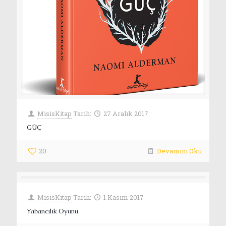
MisisKitap
Tarih:
27 Aralık 2017
GÜÇ
20
Devamını Oku
MisisKitap
Tarih:
1 Kasım 2017
Yabancılık Oyunu