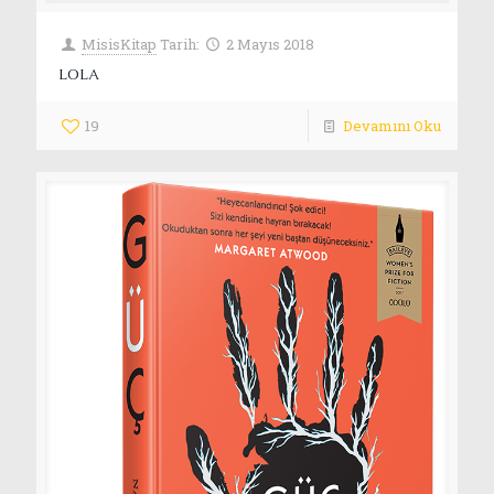
MisisKitap
Tarih:
2 Mayıs 2018
LOLA
19
Devamını Oku