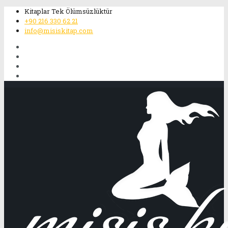
Kitaplar Tek Ölümsüzlüktür
+90 216 330 62 21
info@misiskitap.com