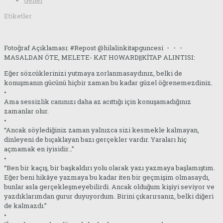
Genel
Etiketler
Fotoğraf Açıklaması: #Repost @hilalinkitapguncesi ・・・
MASALDAN ÖTE, MELETE- KAT HOWARD||KİTAP ALINTISI:
Eğer sözcüklerinizi yutmaya zorlanmasaydınız, belki de
konuşmanın gücünü hiçbir zaman bu kadar güzel öğrenemezdiniz.
•
Ama sessizlik canınızı daha az acıttığı için konuşamadığınız
zamanlar olur.
•
“Ancak söylediğiniz zaman yalnızca sizi kesmekle kalmayan,
dinleyeni de bıçaklayan bazı gerçekler vardır. Yaraları hiç
açmamak en iyisidir…”
•
“Ben bir kaçış, bir başkaldırı yolu olarak yazı yazmaya başlamıştım.
Eğer beni hikâye yazmaya bu kadar iten bir geçmişim olmasaydı,
bunlar asla gerçekleşmeyebilirdi. Ancak olduğum kişiyi seviyor ve
yazdıklarımdan gurur duyuyordum. Birini çıkarırsanız, belki diğeri
de kalmazdı.”
•