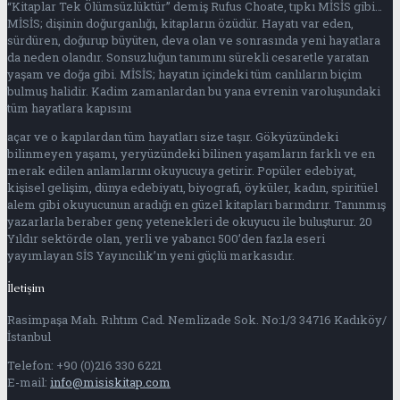
“Kitaplar Tek Ölümsüzlüktür” demiş Rufus Choate, tıpkı MİSİS gibi…
MİSİS; dişinin doğurganlığı, kitapların özüdür. Hayatı var eden,
sürdüren, doğurup büyüten, deva olan ve sonrasında yeni hayatlara
da neden olandır. Sonsuzluğun tanımını sürekli cesaretle yaratan
yaşam ve doğa gibi. MİSİS; hayatın içindeki tüm canlıların biçim
bulmuş halidir. Kadim zamanlardan bu yana evrenin varoluşundaki
tüm hayatlara kapısını
açar ve o kapılardan tüm hayatları size taşır. Gökyüzündeki
bilinmeyen yaşamı, yeryüzündeki bilinen yaşamların farklı ve en
merak edilen anlamlarını okuyucuya getirir. Popüler edebiyat,
kişisel gelişim, dünya edebiyatı, biyografi, öyküler, kadın, spiritüel
alem gibi okuyucunun aradığı en güzel kitapları barındırır. Tanınmış
yazarlarla beraber genç yetenekleri de okuyucu ile buluşturur. 20
Yıldır sektörde olan, yerli ve yabancı 500’den fazla eseri
yayımlayan SİS Yayıncılık’ın yeni güçlü markasıdır.
İletişim
Rasimpaşa Mah. Rıhtım Cad. Nemlizade Sok. No:1/3 34716 Kadıköy/
İstanbul
Telefon: +90 (0)216 330 6221
E-mail:
info@misiskitap.com