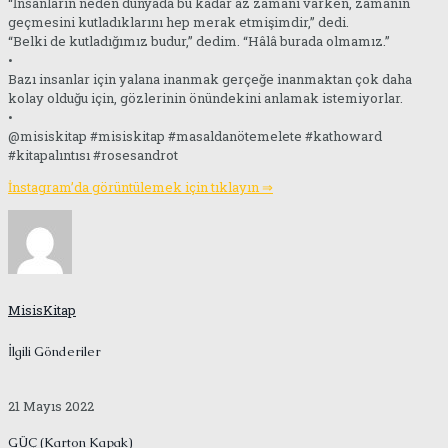
“İnsanların neden dünyada bu kadar az zamanı varken, zamanın
geçmesini kutladıklarını hep merak etmişimdir,” dedi.
“Belki de kutladığımız budur,” dedim. “Hâlâ burada olmamız.”
•
Bazı insanlar için yalana inanmak gerçeğe inanmaktan çok daha
kolay olduğu için, gözlerinin önündekini anlamak istemiyorlar.
•
@misiskitap #misiskitap #masaldanötemelete #kathoward
#kitapalıntısı #rosesandrot
İnstagram’da görüntülemek için tıklayın ⇒
MisisKitap
İlgili Gönderiler
21 Mayıs 2022
GÜÇ (Karton Kapak)