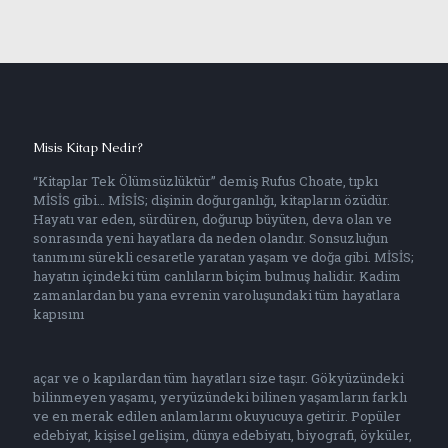
Misis Kitap Nedir?
“Kitaplar Tek Ölümsüzlüktür” demiş Rufus Choate, tıpkı
MİSİS gibi… MİSİS; dişinin doğurganlığı, kitapların özüdür.
Hayatı var eden, sürdüren, doğurup büyüten, deva olan ve
sonrasında yeni hayatlara da neden olandır. Sonsuzluğun
tanımını sürekli cesaretle yaratan yaşam ve doğa gibi. MİSİS;
hayatın içindeki tüm canlıların biçim bulmuş halidir. Kadim
zamanlardan bu yana evrenin varoluşundaki tüm hayatlara
kapısını
açar ve o kapılardan tüm hayatları size taşır. Gökyüzündeki
bilinmeyen yaşamı, yeryüzündeki bilinen yaşamların farklı
ve en merak edilen anlamlarını okuyucuya getirir. Popüler
edebiyat, kişisel gelişim, dünya edebiyatı, biyografi, öyküler,