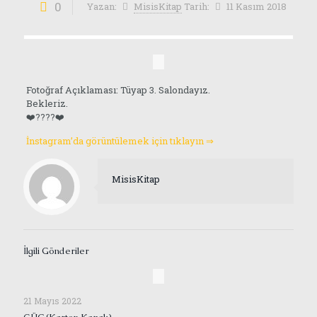
0
Yazan:
MisisKitap
Tarih:
11 Kasım 2018
Fotoğraf Açıklaması: Tüyap 3. Salondayız.
Bekleriz.
❤️????❤️
İnstagram’da görüntülemek için tıklayın ⇒
MisisKitap
İlgili Gönderiler
21 Mayıs 2022