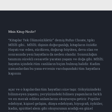
Misis Kitap Nedir?
“Kitaplar Tek Ölümsüzlüktür” demiş Rufus Choate, tıpkı
MİSİS gibi… MİSİS; dişinin doğurganlığı, kitapların özüdür.
Hayatı var eden, sürdüren, doğurup büyüten, deva olan ve
sonrasında yeni hayatlara da neden olandır. Sonsuzluğun
tanımını sürekli cesaretle yaratan yaşam ve doğa gibi. MİSİS;
hayatın içindeki tüm canlıların biçim bulmuş halidir. Kadim
zamanlardan bu yana evrenin varoluşundaki tüm hayatlara
kapısını
açar ve o kapılardan tüm hayatları size taşır. Gökyüzündeki
bilinmeyen yaşamı, yeryüzündeki bilinen yaşamların farklı
ve en merak edilen anlamlarını okuyucuya getirir. Popüler
edebiyat, kişisel gelişim, dünya edebiyatı, biyografi, öyküler,
kadın, spiritüel alem gibi okuyucunun aradığı en güzel