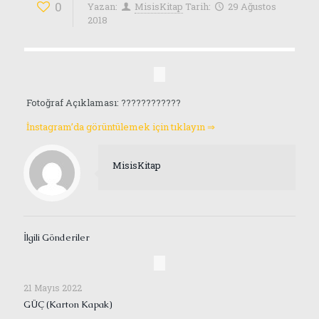
0
Yazan:
MisisKitap
Tarih:
29 Ağustos
2018
Fotoğraf Açıklaması: ????????????
İnstagram’da görüntülemek için tıklayın ⇒
MisisKitap
İlgili Gönderiler
21 Mayıs 2022
GÜÇ (Karton Kapak)