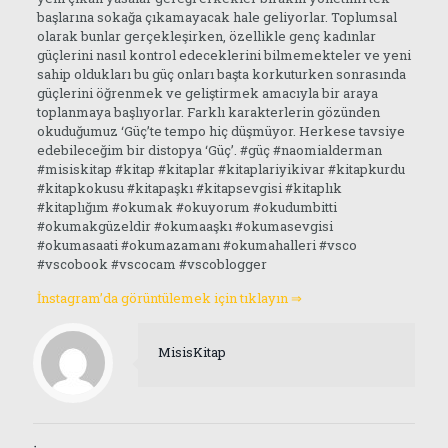
başlarına sokağa çıkamayacak hale geliyorlar. Toplumsal
olarak bunlar gerçekleşirken, özellikle genç kadınlar
güçlerini nasıl kontrol edeceklerini bilmemekteler ve yeni
sahip oldukları bu güç onları başta korkuturken sonrasında
güçlerini öğrenmek ve geliştirmek amacıyla bir araya
toplanmaya başlıyorlar. Farklı karakterlerin gözünden
okuduğumuz ‘Güç’te tempo hiç düşmüyor. Herkese tavsiye
edebileceğim bir distopya ‘Güç’. #güç #naomialderman
#misiskitap #kitap #kitaplar #kitaplariyikivar #kitapkurdu
#kitapkokusu #kitapaşkı #kitapsevgisi #kitaplık
#kitaplığım #okumak #okuyorum #okudumbitti
#okumakgüzeldir #okumaaşkı #okumasevgisi
#okumasaati #okumazamanı #okumahalleri #vsco
#vscobook #vscocam #vscoblogger
İnstagram’da görüntülemek için tıklayın ⇒
MisisKitap