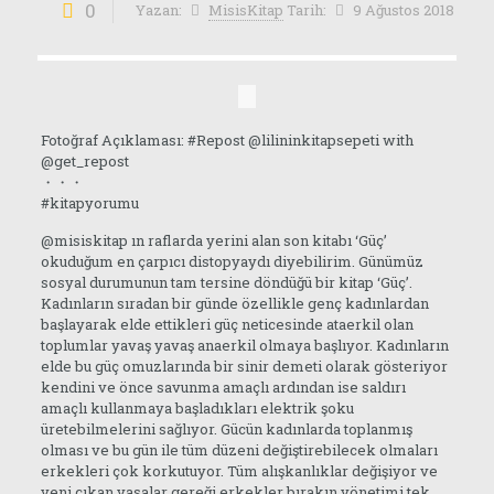
0
Yazan:
MisisKitap
Tarih:
9 Ağustos 2018
Fotoğraf Açıklaması: #Repost @lilininkitapsepeti with
@get_repost
・・・
#kitapyorumu
@misiskitap ın raflarda yerini alan son kitabı ‘Güç’
okuduğum en çarpıcı distopyaydı diyebilirim. Günümüz
sosyal durumunun tam tersine döndüğü bir kitap ‘Güç’.
Kadınların sıradan bir günde özellikle genç kadınlardan
başlayarak elde ettikleri güç neticesinde ataerkil olan
toplumlar yavaş yavaş anaerkil olmaya başlıyor. Kadınların
elde bu güç omuzlarında bir sinir demeti olarak gösteriyor
kendini ve önce savunma amaçlı ardından ise saldırı
amaçlı kullanmaya başladıkları elektrik şoku
üretebilmelerini sağlıyor. Gücün kadınlarda toplanmış
olması ve bu gün ile tüm düzeni değiştirebilecek olmaları
erkekleri çok korkutuyor. Tüm alışkanlıklar değişiyor ve
yeni çıkan yasalar gereği erkekler bırakın yönetimi tek