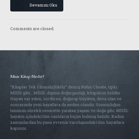
Devamını Oku
Comments are closed.
Misis Kitap Nedir?
“Kitaplar Tek Ölümsüzlüktür” demiş Rufus Choate, tıpkı
MİSİS gibi… MİSİS; dişinin doğurganlığı, kitapların özüdür.
Hayatı var eden, sürdüren, doğurup büyüten, deva olan ve
sonrasında yeni hayatlara da neden olandır. Sonsuzluğun
tanımını sürekli cesaretle yaratan yaşam ve doğa gibi. MİSİS;
hayatın içindeki tüm canlıların biçim bulmuş halidir. Kadim
zamanlardan bu yana evrenin varoluşundaki tüm hayatlara
kapısını