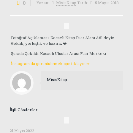
0
Yazan:
MisisKitap
Tarih:
5 Mayıs 2018
Fotoğraf Açıklaması: Kocaeli Kitap Fuar Alanı A61’deyiz.
Geldik, yerleştik ve hazırız ❤️
Şurada Çekildi: Kocaeli Uluslar Arası Fuar Merkezi
İnstagram’da görüntülemek için tıklayın ⇒
MisisKitap
İlgili Gönderiler
21 Mayıs 2022