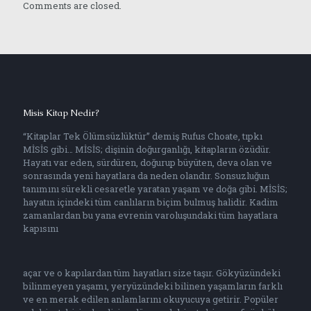
Comments are closed.
Misis Kitap Nedir?
“Kitaplar Tek Ölümsüzlüktür” demiş Rufus Choate, tıpkı
MİSİS gibi… MİSİS; dişinin doğurganlığı, kitapların özüdür.
Hayatı var eden, sürdüren, doğurup büyüten, deva olan ve
sonrasında yeni hayatlara da neden olandır. Sonsuzluğun
tanımını sürekli cesaretle yaratan yaşam ve doğa gibi. MİSİS;
hayatın içindeki tüm canlıların biçim bulmuş halidir. Kadim
zamanlardan bu yana evrenin varoluşundaki tüm hayatlara
kapısını
açar ve o kapılardan tüm hayatları size taşır. Gökyüzündeki
bilinmeyen yaşamı, yeryüzündeki bilinen yaşamların farklı
ve en merak edilen anlamlarını okuyucuya getirir. Popüler