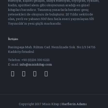
edebiyat, kişisel gelişim, dünya edebiyatı, biyografi, öyküler,
kadın, spiritüel alem gibi okuyucunun aradığı en güzel
kitapları barındırır. Tanınmış yazarlarla beraber genç
yetenekleri de okuyucu ile buluşturur. 20 Yıldır sektörde
olan, yerli ve yabancı 500’den fazla eseri yayımlayan SİS
Yayıncılık’ın yeni güçlü markasıdır.
İletişim
Rasimpaşa Mah. Rıhtım Cad. Nemlizade Sok. No:1/3 34716
Kadıköy/İstanbul
Telefon: +90 (0)216 330 6221
E-mail:
info@misiskitap.com
Copyright 2017 Misis Kitap |
Harflerin Adamı